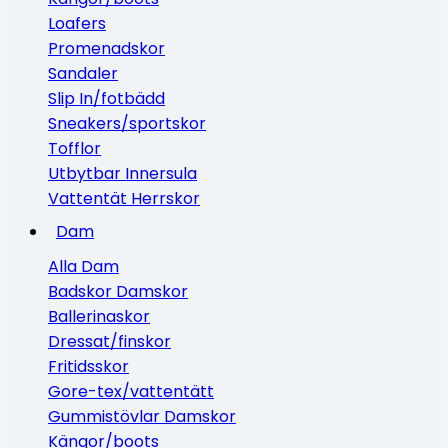
Loafers
Promenadskor
Sandaler
Slip In/fotbädd
Sneakers/sportskor
Tofflor
Utbytbar Innersula
Vattentät Herrskor
Dam
Alla Dam
Badskor Damskor
Ballerinaskor
Dressat/finskor
Fritidsskor
Gore-tex/vattentätt
Gummistövlar Damskor
Kängor/boots