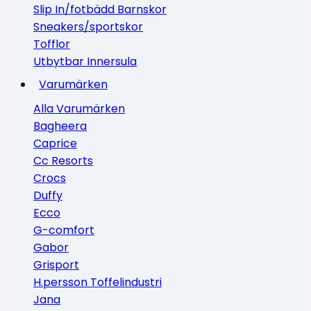
Slip In/fotbädd Barnskor
Sneakers/sportskor
Tofflor
Utbytbar Innersula
Varumärken
Alla Varumärken
Bagheera
Caprice
Cc Resorts
Crocs
Duffy
Ecco
G-comfort
Gabor
Grisport
H.persson Toffelindustri
Jana