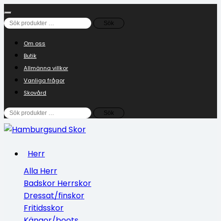
Sök
Sök
efter:
Om oss
Butik
Allmänna villkor
Vanliga frågor
Skovård
Sök
Sök
efter:
Herr
Alla Herr
Badskor Herrskor
Dressat/finskor
Fritidsskor
Kängor/boots