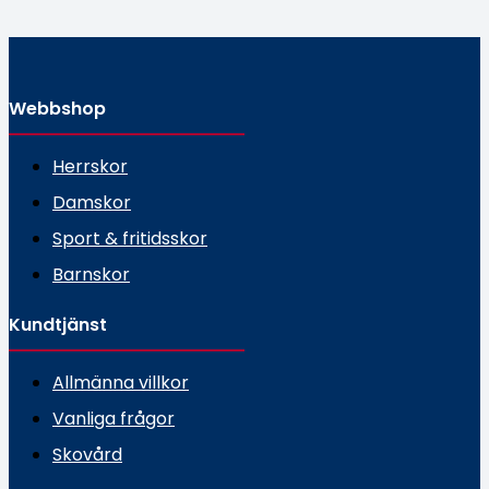
Webbshop
Herrskor
Damskor
Sport & fritidsskor
Barnskor
Kundtjänst
Allmänna villkor
Vanliga frågor
Skovård