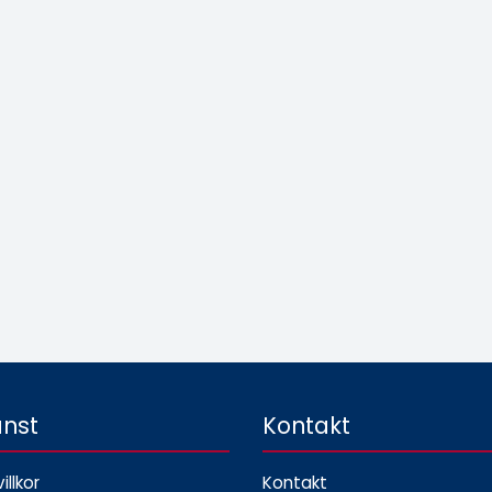
änst
Kontakt
illkor
Kontakt