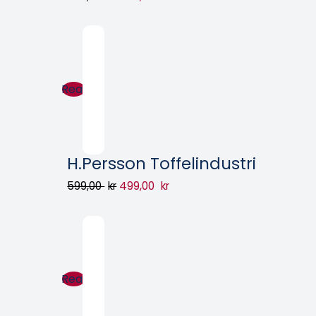
Rea!
H.Persson Toffelindustri
599,00
kr
499,00
kr
Rea!