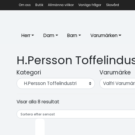
Om oss
Butik
Allmänna villkor
Vanliga frågor
Skovård
Herr
Dam
Barn
Varumärken
H.Persson Toffelindus
Kategori
Varumärke
Visar alla 8 resultat