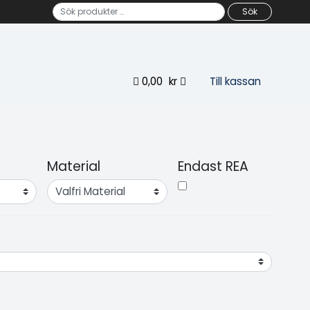
Sök efter:
Sök
0,00
kr
Till kassan
Material
Endast REA