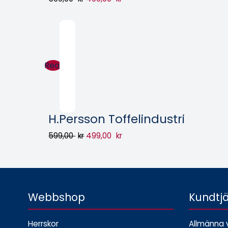
Rea!
H.Persson Toffelindustri
599,00
kr
499,00
kr
Webbshop
Kundtj
Herrskor
Allmänna v