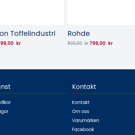
on Toffelindustri
Rohde
99,00
kr
899,00
kr
799,00
kr
änst
Kontakt
illkor
Kontakt
ågor
Om oss
Varumärken
Facebook