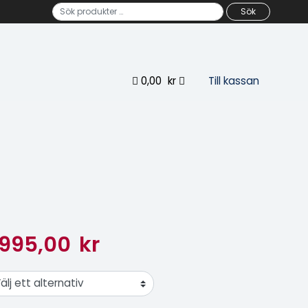
Sök efter:
Sök
0,00
kr
Till kassan
995,00
kr