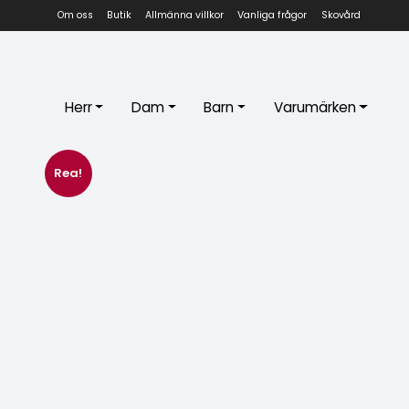
Om oss
Butik
Allmänna villkor
Vanliga frågor
Skovård
Herr
Dam
Barn
Varumärken
Rea!