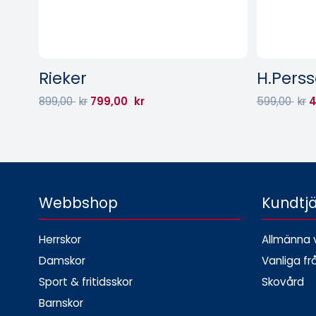
Rieker
H.Perss
899,00
kr
799,00
kr
599,00
kr
4
Webbshop
Kundtj
Herrskor
Allmänna v
Damskor
Vanliga fr
Sport & fritidsskor
Skovård
Barnskor