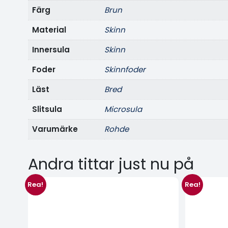
Färg
brun
Material
skinn
Innersula
skinn
Foder
skinnfoder
Läst
bred
Slitsula
microsula
Varumärke
rohde
Andra tittar just nu på
Rea!
Rea!