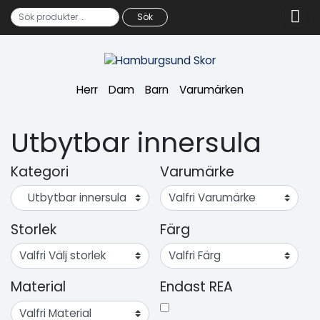
Sök
Sök efter:
Herr
Dam
Barn
Varumärken
Utbytbar innersula
Kategori
Varumärke
Storlek
Färg
Material
Endast REA