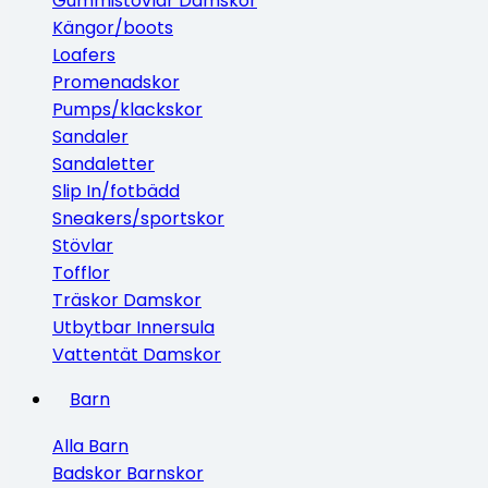
Gummistövlar Damskor
Kängor/boots
Loafers
Promenadskor
Pumps/klackskor
Sandaler
Sandaletter
Slip In/fotbädd
Sneakers/sportskor
Stövlar
Tofflor
Träskor Damskor
Utbytbar Innersula
Vattentät Damskor
Barn
Alla Barn
Badskor Barnskor