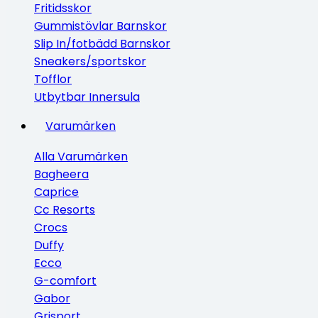
Fritidsskor
Gummistövlar Barnskor
Slip In/fotbädd Barnskor
Sneakers/sportskor
Tofflor
Utbytbar Innersula
Varumärken
Alla Varumärken
Bagheera
Caprice
Cc Resorts
Crocs
Duffy
Ecco
G-comfort
Gabor
Grisport