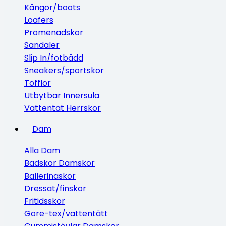
Kängor/boots
Loafers
Promenadskor
Sandaler
Slip In/fotbädd
Sneakers/sportskor
Tofflor
Utbytbar Innersula
Vattentät Herrskor
Dam
Alla Dam
Badskor Damskor
Ballerinaskor
Dressat/finskor
Fritidsskor
Gore-tex/vattentätt