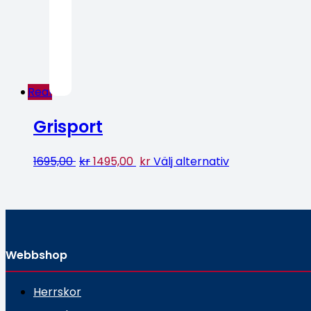
Rea!
Grisport
1695,00
kr
1495,00
kr
Välj alternativ
Webbshop
Herrskor