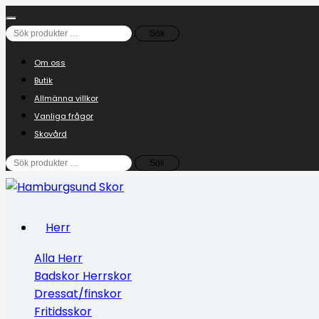
Sök
Sök
efter:
Om oss
Butik
Allmänna villkor
Vanliga frågor
Skovård
Sök
Sök
efter:
Herr
Alla Herr
Badskor Herrskor
Dressat/finskor
Fritidsskor