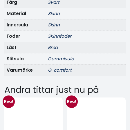
Färg
svart
Material
skinn
Innersula
skinn
Foder
skinnfoder
Läst
bred
Slitsula
gummisula
Varumärke
g-comfort
Andra tittar just nu på
Rea!
Rea!