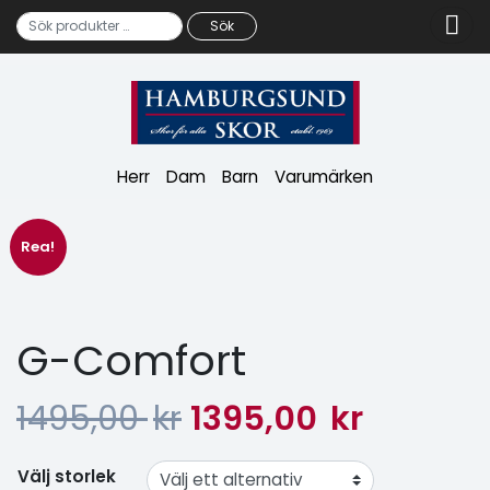
Sök
Sök efter:
Herr
Dam
Barn
Varumärken
Rea!
G-Comfort
1495,00
kr
1395,00
kr
Välj storlek