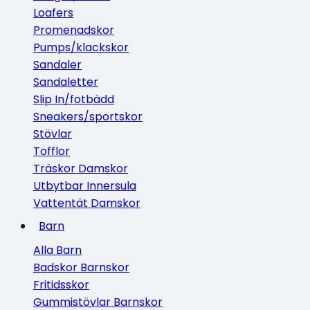
Loafers
Promenadskor
Pumps/klackskor
Sandaler
Sandaletter
Slip In/fotbädd
Sneakers/sportskor
Stövlar
Tofflor
Träskor Damskor
Utbytbar Innersula
Vattentät Damskor
Barn
Alla Barn
Badskor Barnskor
Fritidsskor
Gummistövlar Barnskor