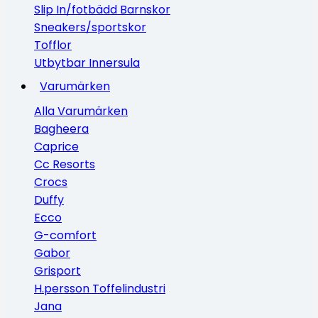
Slip In/fotbädd Barnskor
Sneakers/sportskor
Tofflor
Utbytbar Innersula
Varumärken
Alla Varumärken
Bagheera
Caprice
Cc Resorts
Crocs
Duffy
Ecco
G-comfort
Gabor
Grisport
H.persson Toffelindustri
Jana