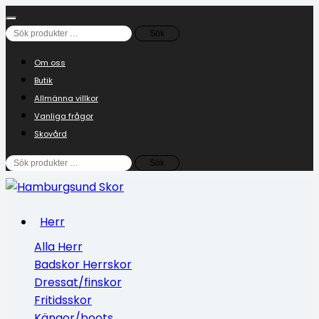
Sök
Sök
efter:
Om oss
Butik
Allmänna villkor
Vanliga frågor
Skovård
Sök
Sök
efter:
Herr
Alla Herr
Badskor Herrskor
Dressat/finskor
Fritidsskor
Kängor/boots