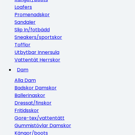
Loafers
Promenadskor
Sandaler
Slip In/fotbädd
Sneakers/sportskor
Tofflor
Utbytbar Innersula
Vattentät Herrskor
Dam
Alla Dam
Badskor Damskor
Ballerinaskor
Dressat/finskor
Fritidsskor
Gore-tex/vattentätt
Gummistövlar Damskor
Kängor/boots