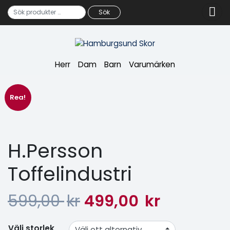
Sök
Sök efter:
Herr
Dam
Barn
Varumärken
Rea!
H.Persson
Toffelindustri
599,00
kr
499,00
kr
Välj storlek