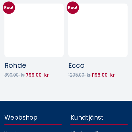
Rea!
Rea!
Rohde
Ecco
899,00
kr
799,00
kr
1295,00
kr
1195,00
kr
Webbshop
Kundtjänst