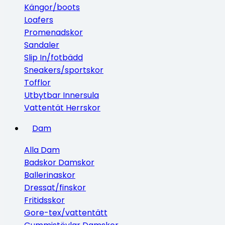
Kängor/boots
Loafers
Promenadskor
Sandaler
Slip In/fotbädd
Sneakers/sportskor
Tofflor
Utbytbar Innersula
Vattentät Herrskor
Dam
Alla Dam
Badskor Damskor
Ballerinaskor
Dressat/finskor
Fritidsskor
Gore-tex/vattentätt