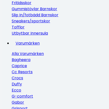
Fritidsskor
Gummistövlar Barnskor
Slip In/fotbädd Barnskor
Sneakers/sportskor
Tofflor
Utbytbar Innersula
Varumärken
Alla Varumärken
Bagheera
Caprice
Cc Resorts
Crocs
Duffy
Ecco
G-comfort
Gabor
Grisport