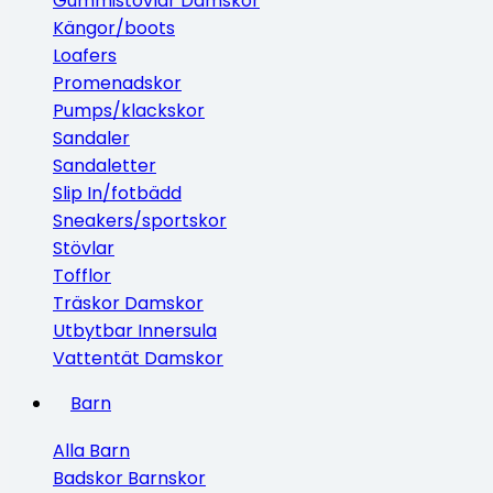
Gummistövlar Damskor
Kängor/boots
Loafers
Promenadskor
Pumps/klackskor
Sandaler
Sandaletter
Slip In/fotbädd
Sneakers/sportskor
Stövlar
Tofflor
Träskor Damskor
Utbytbar Innersula
Vattentät Damskor
Barn
Alla Barn
Badskor Barnskor