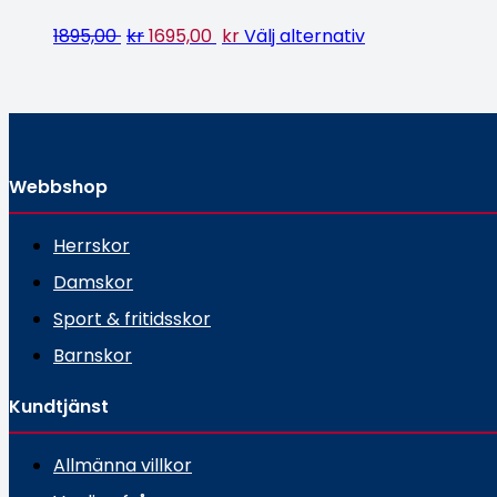
1895,00
kr
1695,00
kr
Välj alternativ
Webbshop
Herrskor
Damskor
Sport & fritidsskor
Barnskor
Kundtjänst
Allmänna villkor