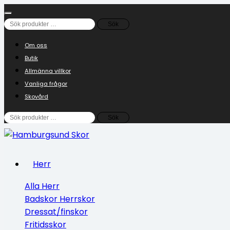
Sök
Sök
efter:
Om oss
Butik
Allmänna villkor
Vanliga frågor
Skovård
Sök
Sök
efter:
Herr
Alla Herr
Badskor Herrskor
Dressat/finskor
Fritidsskor