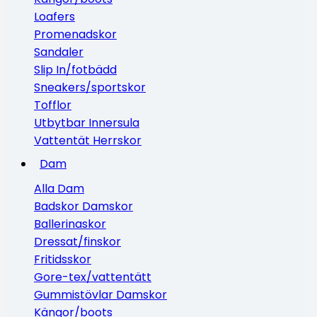
Loafers
Promenadskor
Sandaler
Slip In/fotbädd
Sneakers/sportskor
Tofflor
Utbytbar Innersula
Vattentät Herrskor
Dam
Alla Dam
Badskor Damskor
Ballerinaskor
Dressat/finskor
Fritidsskor
Gore-tex/vattentätt
Gummistövlar Damskor
Kängor/boots