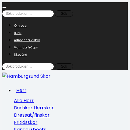
Sök
Sök
efter:
Om oss
Butik
Allmänna villkor
Vanliga frågor
Skovård
Sök
Sök
efter:
Herr
Alla Herr
Badskor Herrskor
Dressat/finskor
Fritidsskor
Kängor/boots