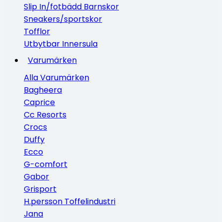
Slip In/fotbädd Barnskor
Sneakers/sportskor
Tofflor
Utbytbar Innersula
Varumärken
Alla Varumärken
Bagheera
Caprice
Cc Resorts
Crocs
Duffy
Ecco
G-comfort
Gabor
Grisport
H.persson Toffelindustri
Jana