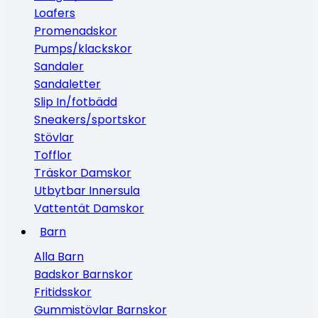
Loafers
Promenadskor
Pumps/klackskor
Sandaler
Sandaletter
Slip In/fotbädd
Sneakers/sportskor
Stövlar
Tofflor
Träskor Damskor
Utbytbar Innersula
Vattentät Damskor
Barn
Alla Barn
Badskor Barnskor
Fritidsskor
Gummistövlar Barnskor