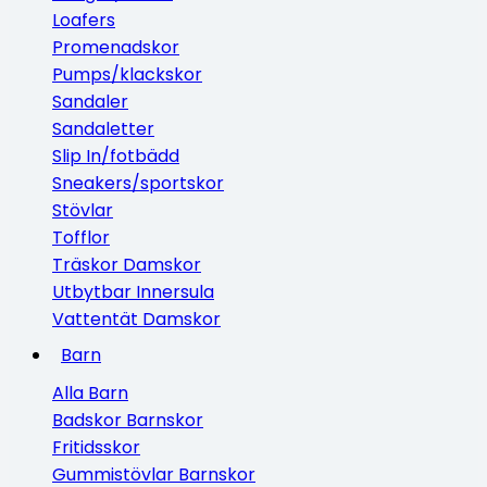
Loafers
Promenadskor
Pumps/klackskor
Sandaler
Sandaletter
Slip In/fotbädd
Sneakers/sportskor
Stövlar
Tofflor
Träskor Damskor
Utbytbar Innersula
Vattentät Damskor
Barn
Alla Barn
Badskor Barnskor
Fritidsskor
Gummistövlar Barnskor