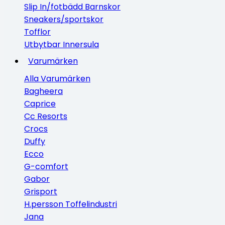
Slip In/fotbädd Barnskor
Sneakers/sportskor
Tofflor
Utbytbar Innersula
Varumärken
Alla Varumärken
Bagheera
Caprice
Cc Resorts
Crocs
Duffy
Ecco
G-comfort
Gabor
Grisport
H.persson Toffelindustri
Jana