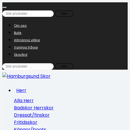
Sök
Sök
efter:
Om oss
Butik
Allmänna villkor
Vanliga frågor
Skovård
Sök
Sök
efter:
Herr
Alla Herr
Badskor Herrskor
Dressat/finskor
Fritidsskor
Kängor/boots