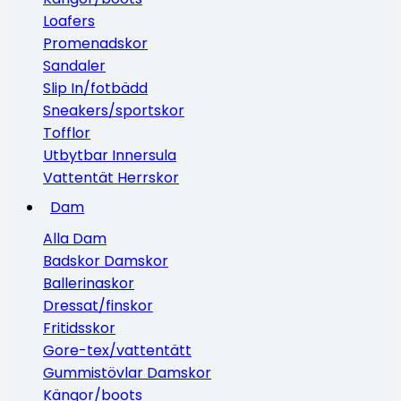
Loafers
Promenadskor
Sandaler
Slip In/fotbädd
Sneakers/sportskor
Tofflor
Utbytbar Innersula
Vattentät Herrskor
Dam
Alla Dam
Badskor Damskor
Ballerinaskor
Dressat/finskor
Fritidsskor
Gore-tex/vattentätt
Gummistövlar Damskor
Kängor/boots